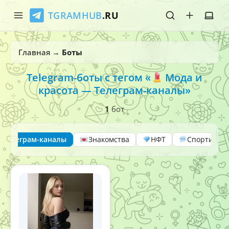
TGRAMHUB
.RU
Главная
Главная
→
Боты
Стикеры
Telegram-боты с тегом «
Мода и
красота — Телеграм-каналы»
Эмодзи
1
бот
Боты
О нас
— Телеграм-каналы
Знакомства
НФТ
Спортивны