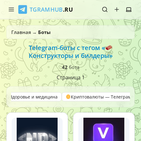
TGRAMHUB
.RU
Главная
Главная
→
Боты
Стикеры
Telegram-боты с тегом «
Конструкторы и билдеры»
Эмодзи
42
бота
Боты
Страница 1
О нас
Здоровье и медицина
Криптовалюты — Телеграм-ка