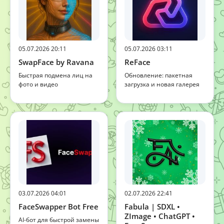
05.07.2026 20:11
05.07.2026 03:11
SwapFace by Ravana
ReFace
Быстрая подмена лиц на
Обновление: пакетная
фото и видео
загрузка и новая галерея
03.07.2026 04:01
02.07.2026 22:41
FaceSwapper Bot Free
Fabula | SDXL •
ZImage • ChatGPT •
AI-бот для быстрой замены