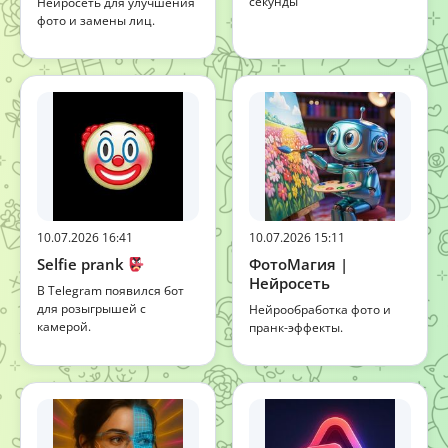
секунды
Нейросеть для улучшения
фото и замены лиц.
10.07.2026 16:41
10.07.2026 15:11
Selfie prank
ФотоМагия |
Нейросеть
В Telegram появился бот
для розыгрышей с
Нейрообработка фото и
камерой.
пранк-эффекты.