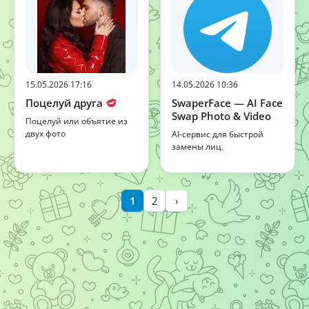
15.05.2026 17:16
14.05.2026 10:36
Поцелуй друга
SwaperFace — AI Face
Swap Photo & Video
Поцелуй или объятие из
двух фото
AI-сервис для быстрой
замены лиц.
1
2
›