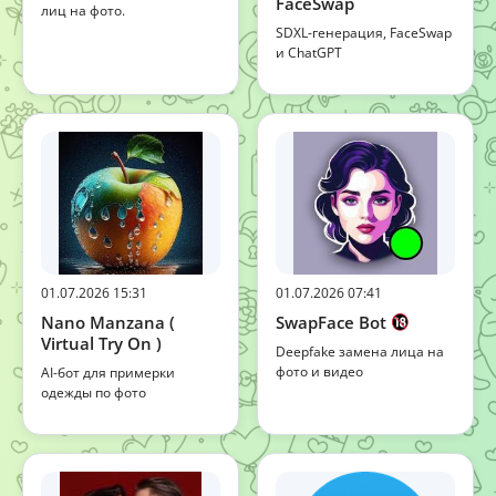
FaceSwap
лиц на фото.
SDXL-генерация, FaceSwap
и ChatGPT
01.07.2026 15:31
01.07.2026 07:41
Nano Manzana (
SwapFace Bot
Virtual Try On )
Deepfake замена лица на
фото и видео
AI-бот для примерки
одежды по фото