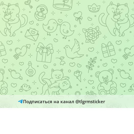
Подписаться на канал @tlgrmsticker