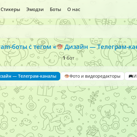
Стикеры
Эмодзи
Боты
О нас
ram-боты с тегом «
Дизайн — Телеграм-ка
1
бот
изайн — Телеграм-каналы
Фото и видеоредакторы
И