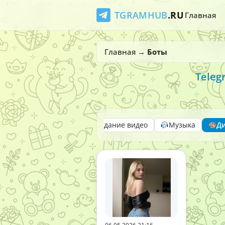
TGRAMHUB
.RU
Главная
Главная
→
Боты
Teleg
Video Generation
Создание видео
Музыка
Д