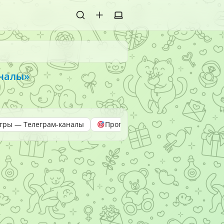
налы»
гры — Телеграм-каналы
Прогнозы
Прогнозы рынков