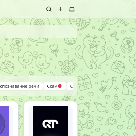
аспознавание речи
Скам
Ставки
Стейкинг
Стикер