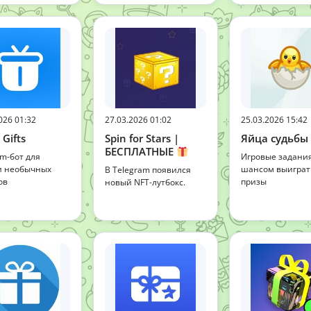
026 01:32
27.03.2026 01:02
25.03.2026 15:42
 Gifts
Spin for Stars |
Яйца судьбы
БЕСПЛАТНЫЕ
am-бот для
Игровые задания
и необычных
шансом выиграт
В Telegram появился
ов
призы
новый NFT-лутбокс.