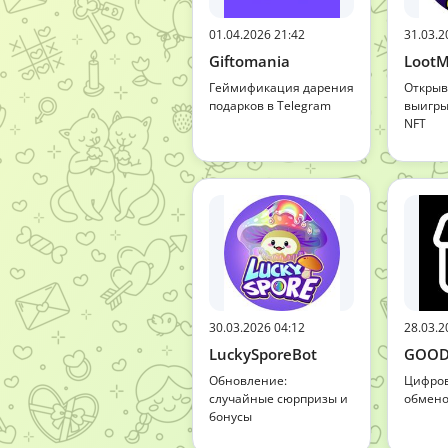
01.04.2026 21:42
31.03.2
Giftomania
Loot
Геймификация дарения
Открыв
подарков в Telegram
выигры
NFT
30.03.2026 04:12
28.03.2
LuckySporeBot
GOOD
Обновление:
Цифров
случайные сюрпризы и
обмено
бонусы