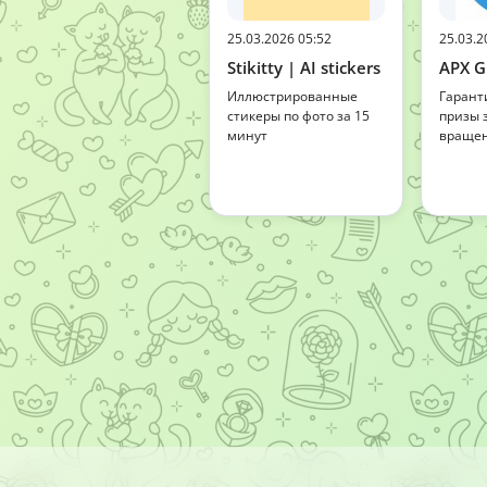
25.03.2026 05:52
25.03.2
Stikitty | AI stickers
APX Gi
Иллюстрированные
Гарант
стикеры по фото за 15
призы 
минут
вращен