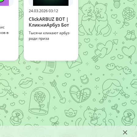
24.03.2026 03:12
ClickARBUZ BOT |
КликниАрбуз Бот
вис
ков в
Тысячи кликают арбуз
ради приза