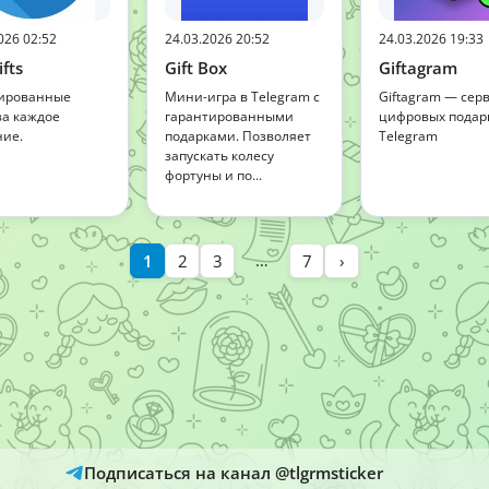
026 02:52
24.03.2026 20:52
24.03.2026 19:33
fts
Gift Box
Giftagram
ированные
Мини-игра в Telegram с
Giftagram — сер
за каждое
гарантированными
цифровых подар
ие.
подарками. Позволяет
Telegram
запускать колесу
фортуны и по...
…
1
2
3
7
›
Подписаться на канал @tlgrmsticker