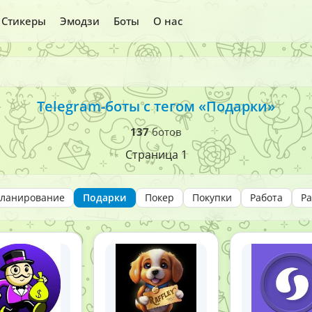
Стикеры
Эмодзи
Боты
О нас
Telegram-боты с тегом «Подарки»
137
ботов
Страница 1
ланирование
Подарки
Покер
Покупки
Работа
Р