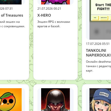
026 07:31
21.07.2026 00:21
 of Treasures
X-HERO
кий экшен на
Экшен-RPG с волнами
е с сокровищами.
врагов и базой.
17.07.2026 05:51
TANKOLINI
NAPIERDOLKI
Онлайн deathmat
танках с редакт
карт.