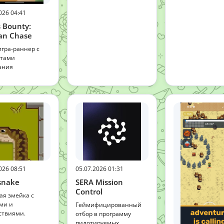
026 04:41
s Bounty:
ian Chase
гра-раннер с
нтами
ания
026 08:51
05.07.2026 01:31
snake
SERA Mission
Control
ая змейка с
ми и
Геймифицированный
ствиями.
отбор в программу
пилотируемых