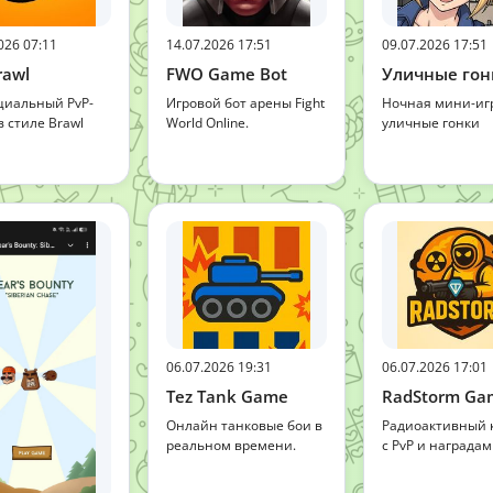
026 07:11
14.07.2026 17:51
09.07.2026 17:51
rawl
FWO Game Bot
Уличные гон
иальный PvP-
Игровой бот арены Fight
Ночная мини-иг
в стиле Brawl
World Online.
уличные гонки
06.07.2026 19:31
06.07.2026 17:01
Tez Tank Game
RadStorm Ga
Онлайн танковые бои в
Радиоактивный 
реальном времени.
с PvP и наградам