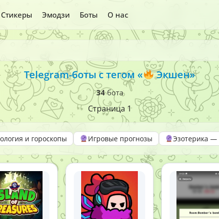
Стикеры
Эмодзи
Боты
О нас
Telegram-боты с тегом «
Экшен»
34
бота
Страница 1
ология и гороскопы
Игровые прогнозы
Эзотерика —