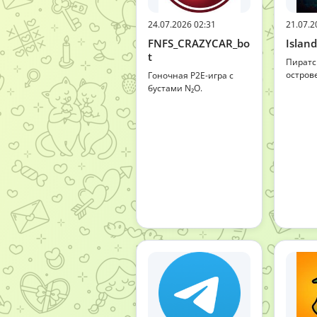
24.07.2026 02:31
21.07.2
FNFS_CRAZYCAR_bo
Island
t
Пиратс
остров
Гоночная P2E-игра с
бустами N₂O.