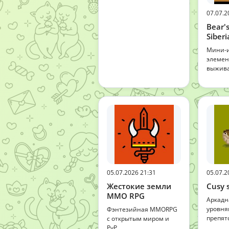
07.07.2
Bear'
Siber
Мини-и
элеме
выжив
05.07.2026 21:31
05.07.2
Жестокие земли
Cusy 
MMO RPG
Аркадн
уровня
Фэнтезийная MMORPG
препят
с открытым миром и
PvP.