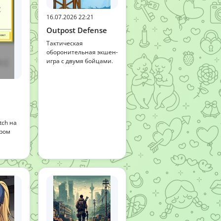
16.07.2026 22:21
Outpost Defense
Тактическая
оборонительная экшен-
игра с двумя бойцами.
ch на
ором