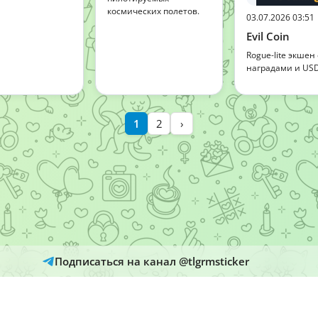
космических полетов.
03.07.2026 03:51
Evil Coin
Rogue-lite экшен 
наградами и USD
1
2
›
Подписаться на канал @tlgrmsticker