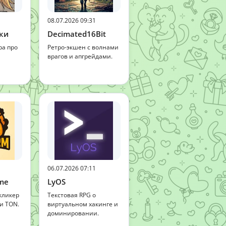
08.07.2026 09:31
ки
Decimated16Bit
ра про
Ретро-экшен с волнами
врагов и апгрейдами.
06.07.2026 07:11
me
LyOS
кликер
Текстовая RPG о
и TON.
виртуальном хакинге и
доминировании.