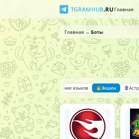
TGRAMHUB
.RU
Главная
Главная
→
Боты
г
Словесные
Изучение языков
Экшен
Астр