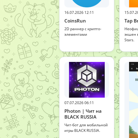
16.07.2026 12:11
15.07.2
CoinsRun
Tap B
2D раннер с крипто-
Неофиц
элементами
экшен 
Stars.
07.07.2026 06:11
Photon | Чит на
BLACK RUSSIA
Чит-бот для мобильной
игры BLACK RUSSIA.