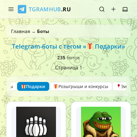
TGRAMHUB
.RU
Главная
Главная
→
Боты
Стикеры
Telegram-боты с тегом «
Подарки»
Эмодзи
235
ботов
Страница 1
Боты
О нас
ериалы
Подарки
Розыгрыши и конкурсы
Эирдр