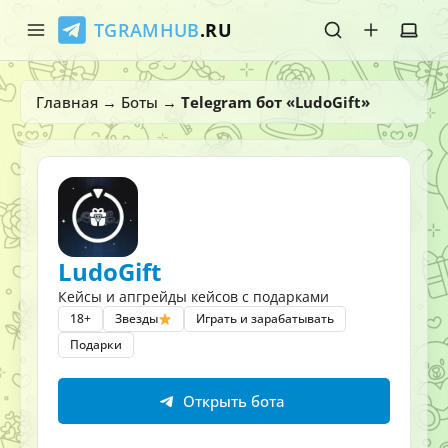
TGRAMHUB
.RU
Главная
Главная
→
Боты
→
Telegram бот «LudoGift»
Стикеры
Эмодзи
Боты
LudoGift
О нас
Кейсы и апгрейды кейсов с подарками
18+
Звезды
Играть и зарабатывать
Подарки
Открыть бота