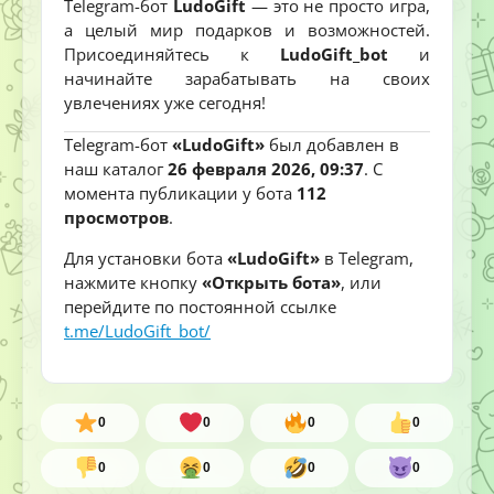
Telegram-бот
LudoGift
— это не просто игра,
а целый мир подарков и возможностей.
Присоединяйтесь к
LudoGift_bot
и
начинайте зарабатывать на своих
увлечениях уже сегодня!
Telegram-бот
«LudoGift»
был добавлен в
наш каталог
26 февраля 2026, 09:37
. С
момента публикации у бота
112
просмотров
.
Для установки бота
«LudoGift»
в Telegram,
нажмите кнопку
«Открыть бота»
, или
перейдите по постоянной ссылке
t.me/LudoGift_bot/
0
0
0
0
0
0
0
0