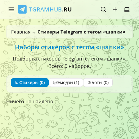
TGRAMHUB
.RU
Главная
Главная
→
Стикеры Telegram с тегом «шапки»
Стикеры
Наборы стикеров с тегом «шапки»
Эмодзи
Подборка стикеров Telegram с тегом «шапки».
Всего: 0 наборов.
Боты
Стикеры (0)
Эмодзи (1)
Боты (0)
О нас
Ничего не найдено