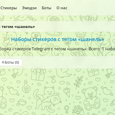
Стикеры
Эмодзи
Боты
О нас
с тегом «шанель»
Наборы стикеров с тегом «шанель»
орка стикеров Telegram с тегом «шанель». Всего: 1 наб
Боты (0)