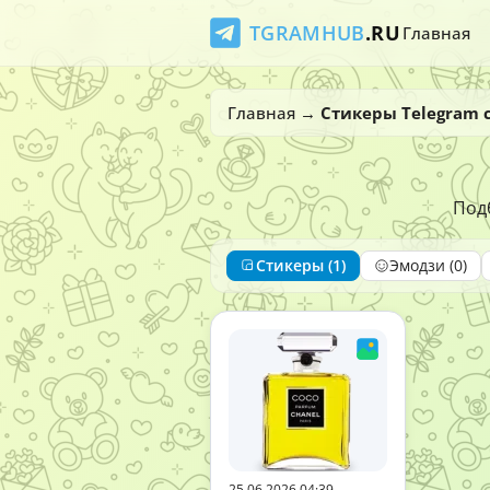
TGRAMHUB
.RU
Главная
Главная
→
Стикеры Telegram 
Подб
Стикеры (1)
Эмодзи (0)
25.06.2026 04:39