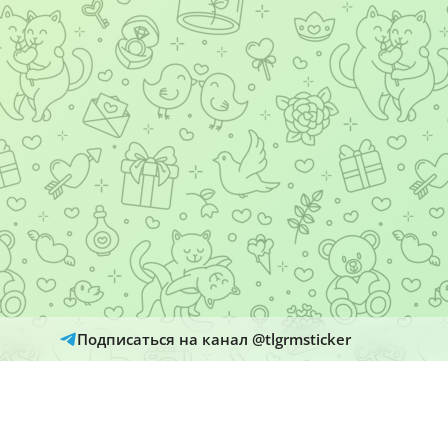
Подписаться на канал @tlgrmsticker