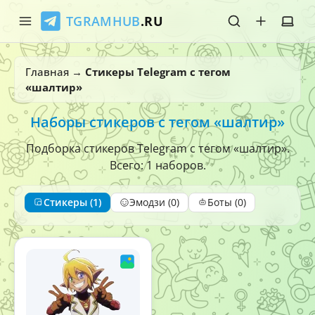
TGRAMHUB
.RU
Главная
Главная
→
Стикеры Telegram с тегом
«шалтир»
Стикеры
Наборы стикеров с тегом «шалтир»
Эмодзи
Подборка стикеров Telegram с тегом «шалтир».
Боты
Всего: 1 наборов.
О нас
Стикеры (1)
Эмодзи (0)
Боты (0)