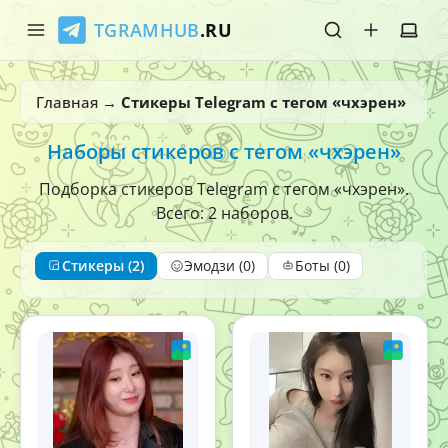
TGRAMHUB
.RU
Главная
Главная
→
Стикеры Telegram с тегом «чхэрен»
Стикеры
Наборы стикеров с тегом «чхэрен»
Эмодзи
Подборка стикеров Telegram с тегом «чхэрен».
Всего: 2 наборов.
Боты
Стикеры (2)
Эмодзи (0)
Боты (0)
О нас