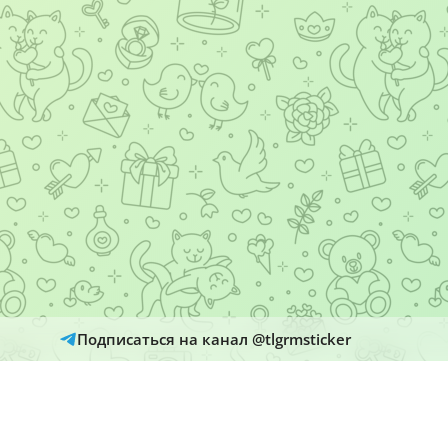
Подписаться на канал @tlgrmsticker