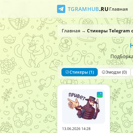
TGRAMHUB
.RU
Главная
Главная
→
Стикеры Telegram 
Подборка 
Стикеры (1)
Эмодзи (0)
13.06.2026 14:28