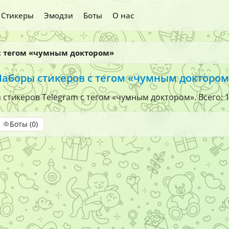
Стикеры
Эмодзи
Боты
О нас
с тегом «чумным доктором»
Наборы стикеров с тегом «чумным доктором
стикеров Telegram с тегом «чумным доктором». Всего: 
Боты (0)