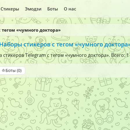
Стикеры
Эмодзи
Боты
О нас
с тегом «чумного доктора»
Наборы стикеров с тегом «чумного доктора
 стикеров Telegram с тегом «чумного доктора». Всего: 1
Боты (0)