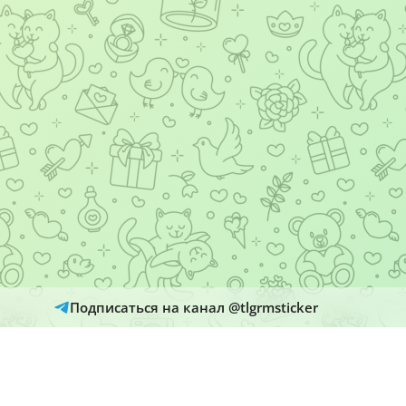
Подписаться на канал @tlgrmsticker