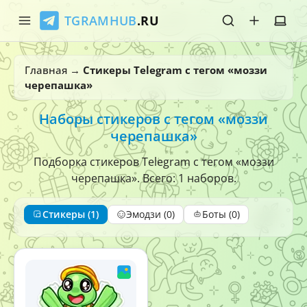
TGRAMHUB
.RU
Главная
Главная
→
Стикеры Telegram с тегом «моззи
черепашка»
Стикеры
Наборы стикеров с тегом «моззи
Эмодзи
черепашка»
Боты
Подборка стикеров Telegram с тегом «моззи
черепашка». Всего: 1 наборов.
О нас
Стикеры (1)
Эмодзи (0)
Боты (0)