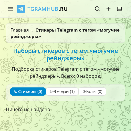
TGRAMHUB
.RU
Главная
Главная
→
Стикеры Telegram с тегом «могучие
рейнджеры»
Стикеры
Наборы стикеров с тегом «могучие
Эмодзи
рейнджеры»
Боты
Подборка стикеров Telegram с тегом «могучие
рейнджеры». Всего: 0 наборов.
О нас
Стикеры (0)
Эмодзи (1)
Боты (0)
Ничего не найдено