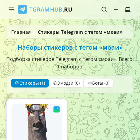
TGRAMHUB
.RU
Главная
Главная
→
Стикеры Telegram с тегом «моаи»
Стикеры
Наборы стикеров с тегом «моаи»
Эмодзи
Подборка стикеров Telegram с тегом «моаи». Всего:
1 наборов.
Боты
Стикеры (1)
Эмодзи (0)
Боты (0)
О нас