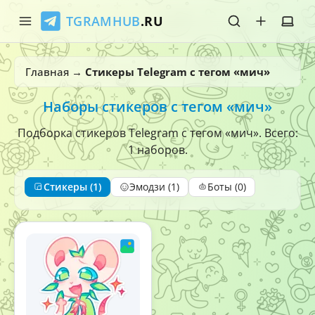
TGRAMHUB
.RU
Главная
Главная
→
Стикеры Telegram с тегом «мич»
Стикеры
Наборы стикеров с тегом «мич»
Эмодзи
Подборка стикеров Telegram с тегом «мич». Всего:
1 наборов.
Боты
Стикеры (1)
Эмодзи (1)
Боты (0)
О нас