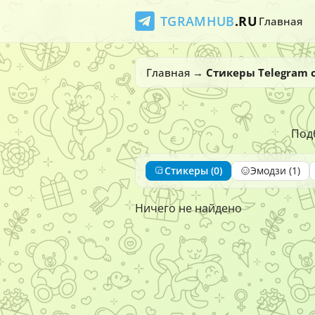
TGRAMHUB
.RU
Главная
Главная
→
Стикеры Telegram 
Подб
Стикеры (0)
Эмодзи (1)
Ничего не найдено