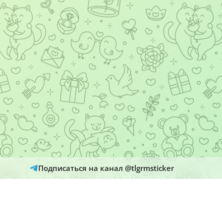
Подписаться на канал @tlgrmsticker