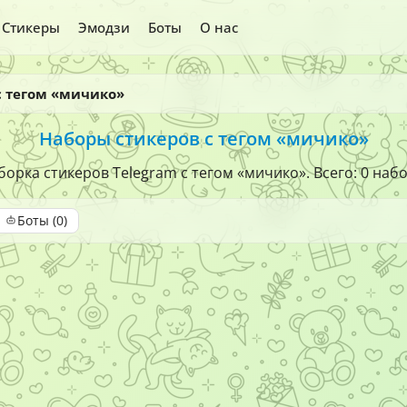
Стикеры
Эмодзи
Боты
О нас
с тегом «мичико»
Наборы стикеров с тегом «мичико»
орка стикеров Telegram с тегом «мичико». Всего: 0 наб
Боты (0)