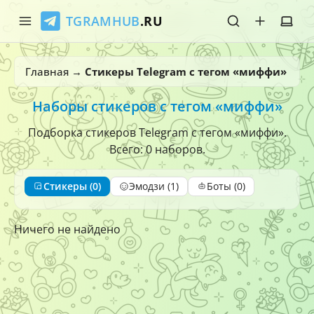
TGRAMHUB
.RU
Главная
Главная
→
Стикеры Telegram с тегом «миффи»
Стикеры
Наборы стикеров с тегом «миффи»
Эмодзи
Подборка стикеров Telegram с тегом «миффи».
Всего: 0 наборов.
Боты
Стикеры (0)
Эмодзи (1)
Боты (0)
О нас
Ничего не найдено