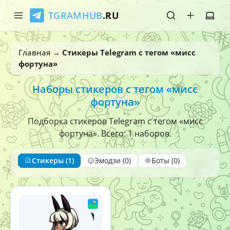
TGRAMHUB
.RU
Главная
Главная
→
Стикеры Telegram с тегом «мисс
фортуна»
Стикеры
Наборы стикеров с тегом «мисс
Эмодзи
фортуна»
Боты
Подборка стикеров Telegram с тегом «мисс
фортуна». Всего: 1 наборов.
О нас
Стикеры (1)
Эмодзи (0)
Боты (0)