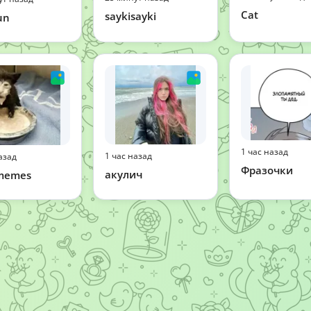
Cat
saykisayki
un
1 час назад
1 час назад
азад
Фразочки
акулич
 memes