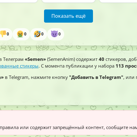
Показать ещё
0
0
0
0
в Телеграм
«Semen»
(SemenAnim) содержит
40
стикеров, доб
ванные стикеры
. С момента публикации у набора
113 про
n»
в Telegram, нажмите кнопку
"Добавить в Telegram"
, или
правила или содержит запрещённый контент, сообщите нам