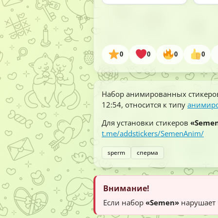
0
0
0
0
Набор анимированных стикеро
12:54
, относится к типу
анимиро
Для установки стикеров
«Seme
t.me/addstickers/SemenAnim/
sperm
сперма
Внимание!
Если набор
«Semen»
нарушает 