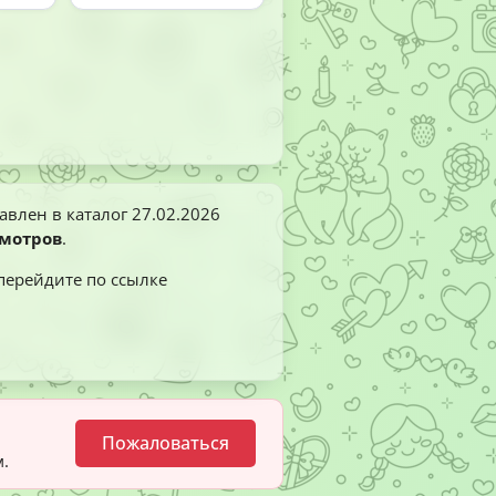
авлен в каталог
27.02.2026
смотров
.
 перейдите по ссылке
Пожаловаться
.