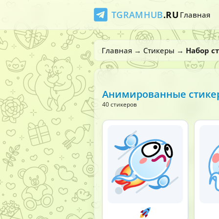
TGRAMHUB
.RU
Главная
Главная
→
Стикеры
→
Набор с
Анимированные стикер
40 стикеров