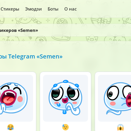
Стикеры
Эмодзи
Боты
О нас
тикеров «Semen»
ы Telegram «Semen»