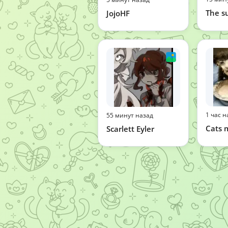
The s
JojoHF
1 час н
55 минут назад
Cats
Scarlett Eyler