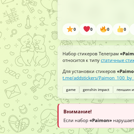
0
0
0
0
Набор стикеров Телеграм
«Paim
относится к типу
статичные сти
Для установки стикеров
«Paimo
t.me/addstickers/Paimon_100_by_
game
genshin impact
геншин 
Внимание!
Если набор
«Paimon»
нарушает