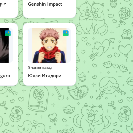
ple
Genshin Impact
5 часов назад
guro
Юдзи Итадори