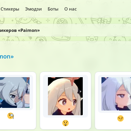
Стикеры
Эмодзи
Боты
О нас
тикеров «Paimon»
imon»