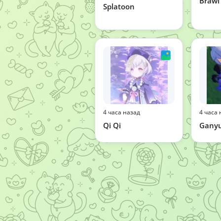
Brawl
Splatoon
4 часа назад
4 часа 
Qi Qi
Gany