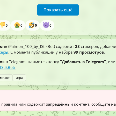
Показать ещё
0
0
0
0
on»
(Paimon_100_by_fStikBot) содержит
28
стикеров, добавле
керы
. С момента публикации у набора
99 просмотров
.
n»
в Telegram, нажмите кнопку
"Добавить в Telegram"
, ил
fStikBot/
импакт
игра
 правила или содержит запрещённый контент, сообщите на