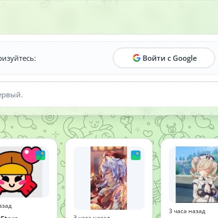
ризуйтесь:
Войти с Google
ервый.
азад
3 часа назад
3 часа назад