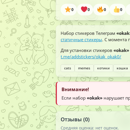
0
0
0
0
Набор стикеров Телеграм
«okak
статичные стикеры
. С момента
Для установки стикеров
«okak»
t.me/addstickers/okak_okak0/
cats
memes
котики
кошка
Внимание!
Если набор
«okak»
нарушает пр
Отзывы (0)
Средняя оценка: нет оценок.