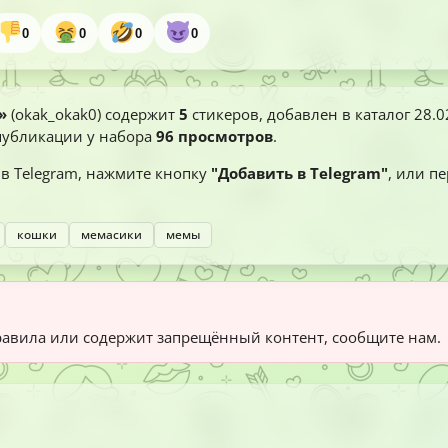
0
0
0
0
»
(okak_okak0) содержит
5
стикеров, добавлен в каталог
28.0
 публикации у набора
96 просмотров
.
в Telegram, нажмите кнопку
"Добавить в Telegram"
, или п
кошки
мемасики
мемы
авила или содержит запрещённый контент, сообщите нам.