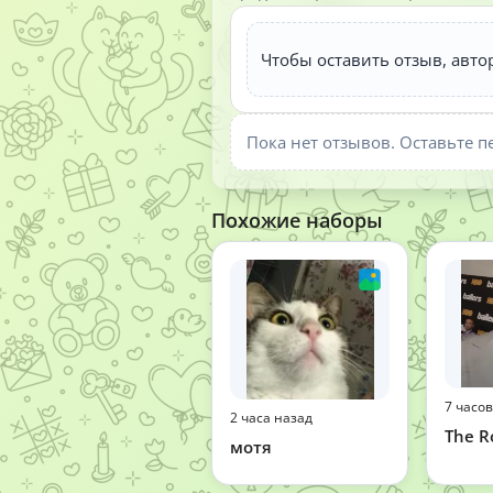
Чтобы оставить отзыв, авто
Пока нет отзывов. Оставьте п
Похожие наборы
7 часо
2 часа назад
The R
мотя