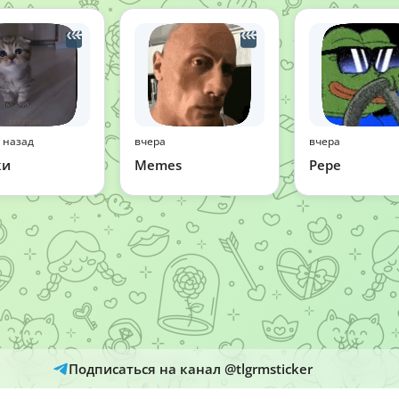
а назад
вчера
вчера
ки
Memes
Pepe
Подписаться на канал @tlgrmsticker