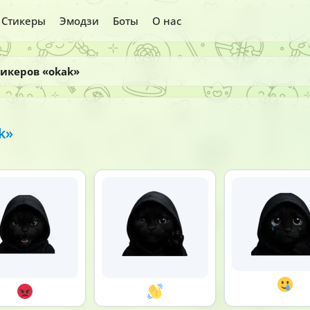
Стикеры
Эмодзи
Боты
О нас
тикеров «okak»
k»