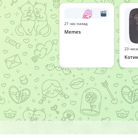
21 час назад
Memes
23 час
Коти