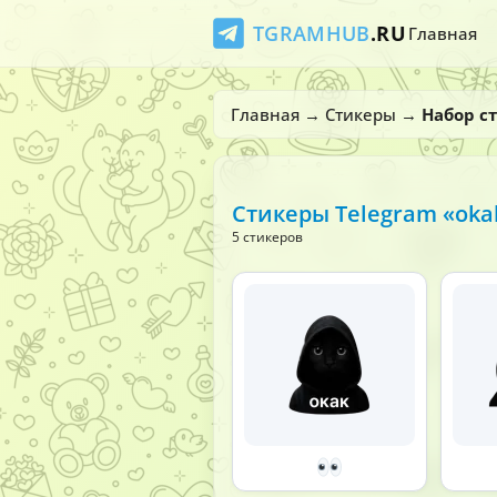
TGRAMHUB
.RU
Главная
Главная
→
Стикеры
→
Набор с
Стикеры Telegram «oka
5 стикеров