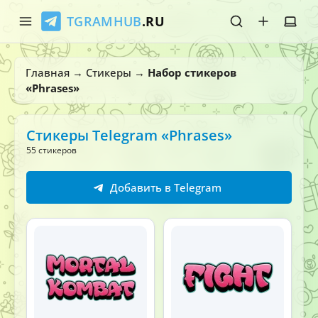
TGRAMHUB
.RU
Главная
Главная
→
Стикеры
→
Набор стикеров
«Phrases»
Стикеры
Эмодзи
Стикеры Telegram «Phrases»
55 стикеров
Боты
Добавить в Telegram
О нас