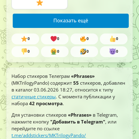
Показать ещё
0
0
0
0
0
0
0
0
Набор стикеров Телеграм
«Phrases»
(MKTrilogyPando) содержит
55
стикеров, добавлен
в каталог
03.06.2026 18:27
, относится к типу
статичные стикеры
. С момента публикации у
набора
42 просмотра
.
Для установки стикеров
«Phrases»
в Telegram,
нажмите кнопку
"Добавить в Telegram"
, или
перейдите по ссылке
t.me/addstickers/MKTrilogyPando/