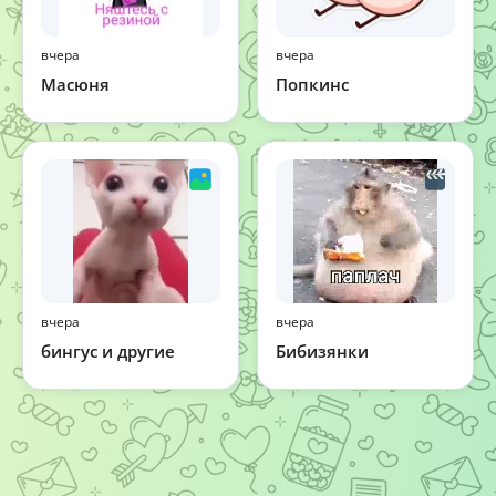
вчера
вчера
Масюня
Попкинс
вчера
вчера
Бибизянки
бингус и другие