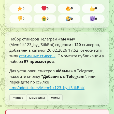
0
0
0
0
0
0
0
0
Набор стикеров Телеграм
«Мемы»
(Mem4ik123_by_fStikBot) содержит
120
стикеров,
добавлен в каталог
26.02.2026 17:52
, относится к
типу
статичные стикеры
. С момента публикации у
набора
97 просмотров
.
Для установки стикеров
«Мемы»
в Telegram,
нажмите кнопку
"Добавить в Telegram"
, или
перейдите по ссылке
t.me/addstickers/Mem4ik123_by_fStikBot/
memes
мемасики
мемы