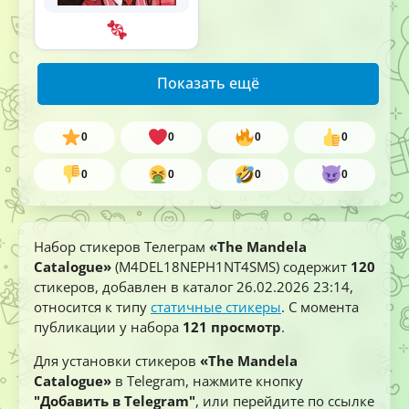
Показать ещё
0
0
0
0
0
0
0
0
Набор стикеров Телеграм
«The Mandela
Catalogue»
(M4DEL18NEPH1NT4SMS) содержит
120
стикеров, добавлен в каталог
26.02.2026 23:14
,
относится к типу
статичные стикеры
. С момента
публикации у набора
121 просмотр
.
Для установки стикеров
«The Mandela
Catalogue»
в Telegram, нажмите кнопку
"Добавить в Telegram"
, или перейдите по ссылке