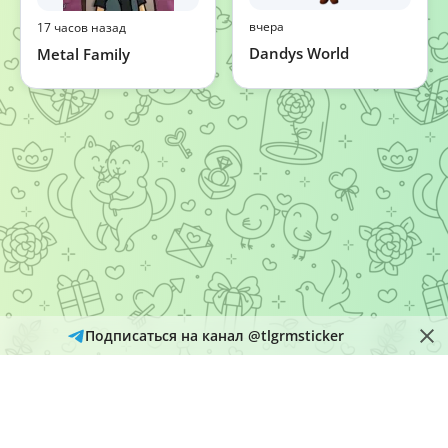
вчера
17 часов назад
Dandys World
Metal Family
Подписаться на канал @tlgrmsticker
© 2026
Telegram Hub
Материалы в каталоге собираются и обновляются автоматически