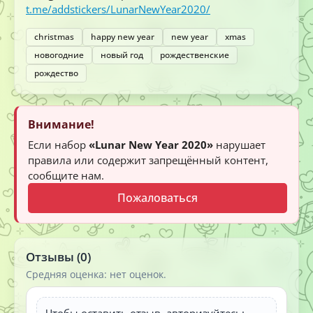
t.me/addstickers/LunarNewYear2020/
christmas
happy new year
new year
xmas
новогодние
новый год
рождественские
рождество
Внимание!
Если набор
«Lunar New Year 2020»
нарушает
правила или содержит запрещённый контент,
сообщите нам.
Пожаловаться
Отзывы (0)
Средняя оценка: нет оценок.
Чтобы оставить отзыв, авторизуйтесь: