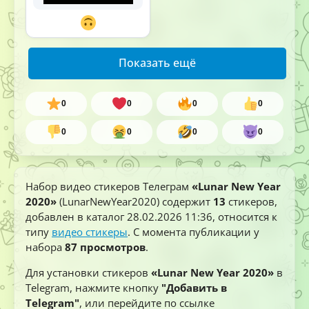
Показать ещё
0
0
0
0
0
0
0
0
Набор видео стикеров Телеграм
«Lunar New Year
2020»
(LunarNewYear2020) содержит
13
стикеров,
добавлен в каталог
28.02.2026 11:36
, относится к
типу
видео стикеры
. С момента публикации у
набора
87 просмотров
.
Для установки стикеров
«Lunar New Year 2020»
в
Telegram, нажмите кнопку
"Добавить в
Telegram"
, или перейдите по ссылке