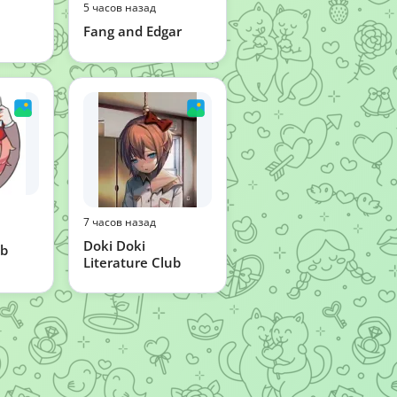
5 часов назад
Fang and Edgar
7 часов назад
Doki Doki
ub
Literature Club