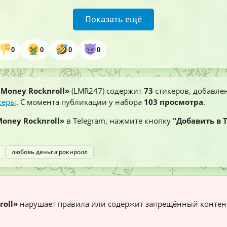
Показать ещё
0
0
0
0
 Money Rocknroll»
(LMR247) содержит
73
стикеров, добавлен
керы
. С момента публикации у набора
103 просмотра
.
Money Rocknroll»
в Telegram, нажмите кнопку
"Добавить в 
любовь деньги рокнролл
roll»
нарушает правила или содержит запрещённый контен