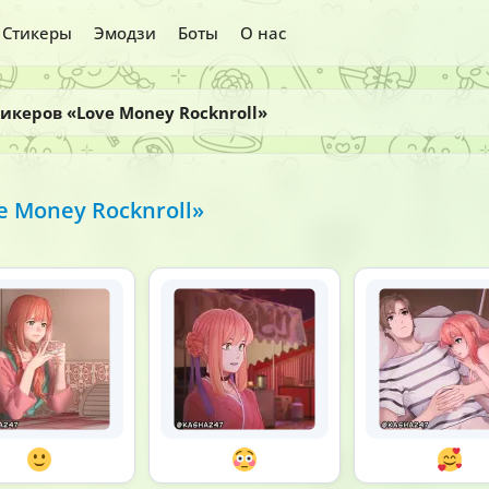
Стикеры
Эмодзи
Боты
О нас
икеров «Love Money Rocknroll»
e Money Rocknroll»