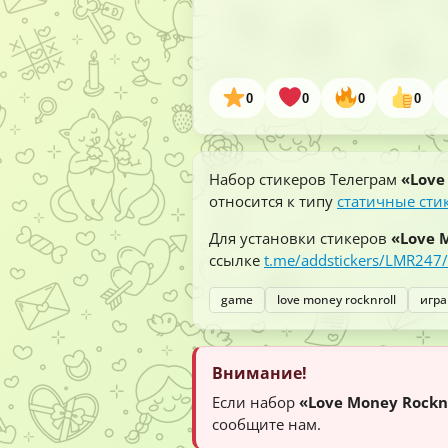
0
0
0
0
Набор стикеров Телеграм
«Love
относится к типу
статичные сти
Для установки стикеров
«Love 
ссылке
t.me/addstickers/LMR247/
game
love money rocknroll
игра
Внимание!
Если набор
«Love Money Rockn
сообщите нам.