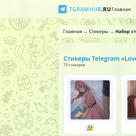
TGRAMHUB
.RU
Главная
Главная
→
Стикеры
→
Набор ст
Стикеры Telegram «Lov
73 стикеров