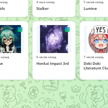
назад
4 часа назад
5 часов назад
irls
Stalker
Lumine
в назад
6 часов назад
7 часов назад
se
Honkai Impact 3rd
Doki Doki
Literature Cl