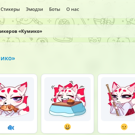
Стикеры
Эмодзи
Боты
О нас
тикеров «Кумико»
мико»