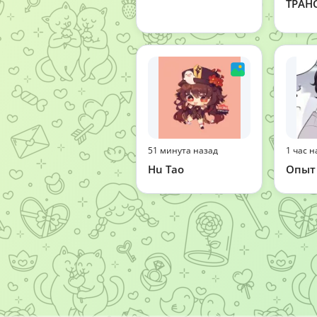
ТРАН
51 минута назад
1 час н
Hu Tao
Опыт