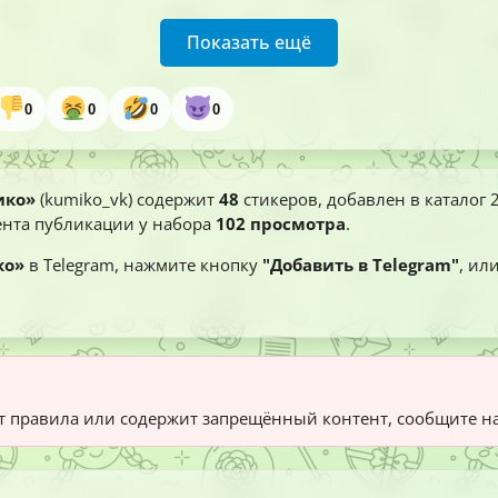
Показать ещё
0
0
0
0
ико»
(kumiko_vk) содержит
48
стикеров, добавлен в каталог
ента публикации у набора
102 просмотра
.
ко»
в Telegram, нажмите кнопку
"Добавить в Telegram"
, ил
 правила или содержит запрещённый контент, сообщите н