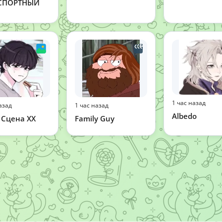
СПОРТНЫЙ
1 час назад
азад
1 час назад
Albedo
 Сцена ХХ
Family Guy