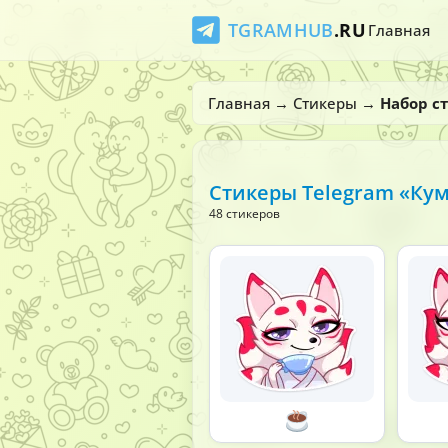
TGRAMHUB
.RU
Главная
Главная
→
Стикеры
→
Набор с
Стикеры Telegram «Ку
48 стикеров