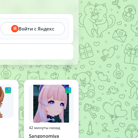
Войти с Яндекс
Я
42 минуты назад
Sangonomiya