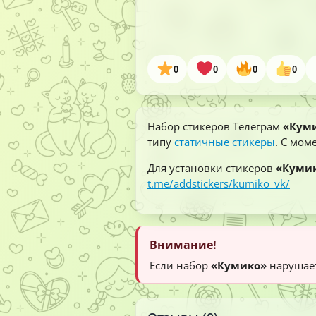
0
0
0
0
Набор стикеров Телеграм
«Кум
типу
статичные стикеры
. С мом
Для установки стикеров
«Куми
t.me/addstickers/kumiko_vk/
Внимание!
Если набор
«Кумико»
нарушает