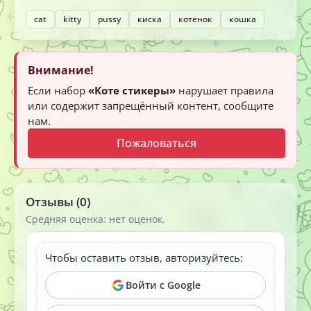
cat
kitty
pussy
киска
котенок
кошка
Внимание!
Если набор
«Коте стикеры»
нарушает правила
или содержит запрещённый контент, сообщите
нам.
Пожаловаться
Отзывы (0)
Средняя оценка: нет оценок.
Чтобы оставить отзыв, авторизуйтесь:
Войти с Google