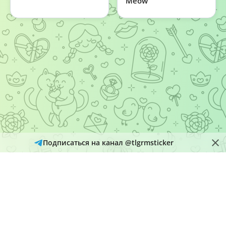
Meow
Подписаться на канал @tlgrmsticker
© 2026
Telegram Hub
Материалы в каталоге собираются и обновляются автоматически
из открытых источников Telegram. Администрация не является
правообладателем размещенного контента и рассматривает