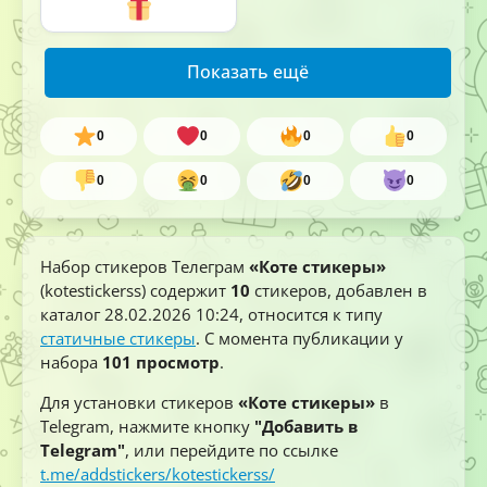
Показать ещё
0
0
0
0
0
0
0
0
Набор стикеров Телеграм
«Коте стикеры»
(kotestickerss) содержит
10
стикеров, добавлен в
каталог
28.02.2026 10:24
, относится к типу
статичные стикеры
. С момента публикации у
набора
101 просмотр
.
Для установки стикеров
«Коте стикеры»
в
Telegram, нажмите кнопку
"Добавить в
Telegram"
, или перейдите по ссылке
t.me/addstickers/kotestickerss/