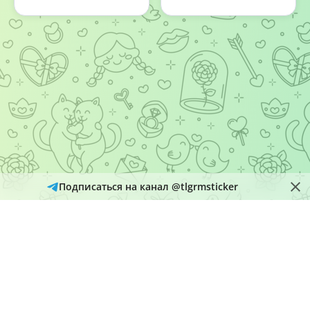
Подписаться на канал @tlgrmsticker
© 2026
Telegram Hub
Материалы в каталоге собираются и обновляются автоматически
из открытых источников Telegram. Администрация не является
правообладателем размещенного контента и рассматривает
обращения через кнопку «Пожаловаться» на страницах