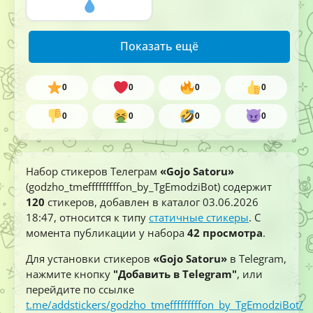
Показать ещё
0
0
0
0
0
0
0
0
Набор стикеров Телеграм
«Gojo Satoru»
(godzho_tmefffffffffon_by_TgEmodziBot) содержит
120
стикеров, добавлен в каталог
03.06.2026
18:47
, относится к типу
статичные стикеры
. С
момента публикации у набора
42 просмотра
.
Для установки стикеров
«Gojo Satoru»
в Telegram,
нажмите кнопку
"Добавить в Telegram"
, или
перейдите по ссылке
t.me/addstickers/godzho_tmefffffffffon_by_TgEmodziBot/