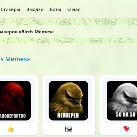
Стикеры
Эмодзи
Боты
О нас
тикеров «Birds Memes»
ds Memes»
🖼