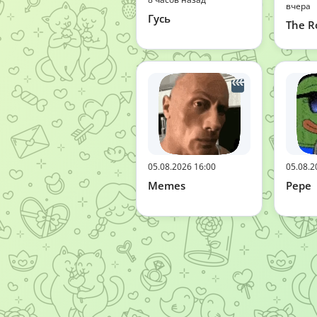
вчера
Гусь
The R
05.08.2026 16:00
05.08.2
Memes
Pepe