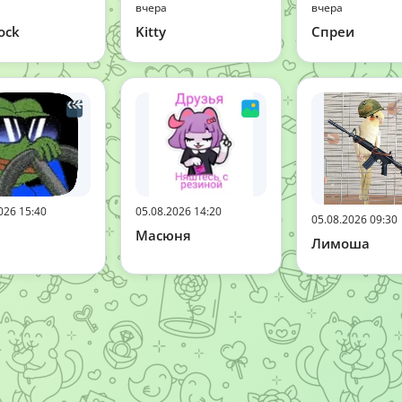
вчера
вчера
ock
Kitty
Спреи
026 15:40
05.08.2026 14:20
05.08.2026 09:30
Масюня
Лимоша