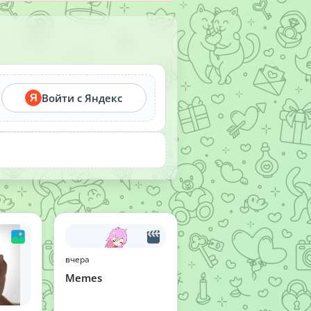
Войти с Яндекс
Я
вчера
Memes