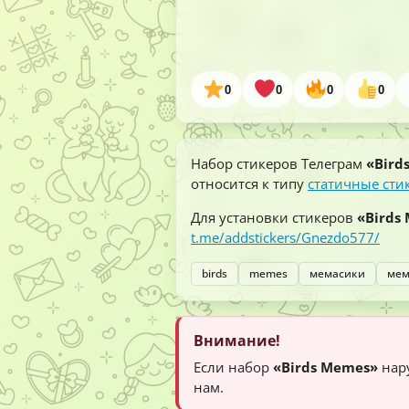
0
0
0
0
Набор стикеров Телеграм
«Bird
относится к типу
статичные сти
Для установки стикеров
«Birds
t.me/addstickers/Gnezdo577/
birds
memes
мемасики
ме
Внимание!
Если набор
«Birds Memes»
нару
нам.