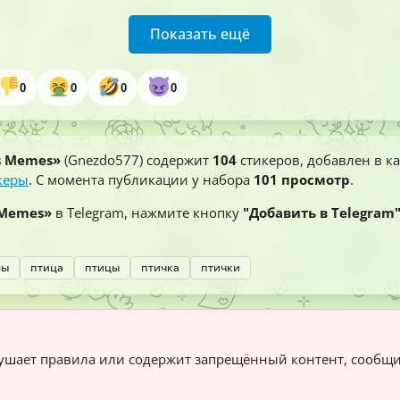
Показать ещё
0
0
0
0
s Memes»
(Gnezdo577) содержит
104
стикеров, добавлен в к
керы
. С момента публикации у набора
101 просмотр
.
 Memes»
в Telegram, нажмите кнопку
"Добавить в Telegram
мы
птица
птицы
птичка
птички
шает правила или содержит запрещённый контент, сообщ