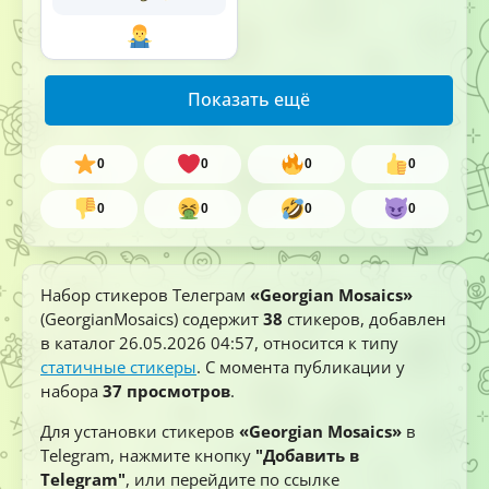
Показать ещё
0
0
0
0
0
0
0
0
Набор стикеров Телеграм
«Georgian Mosaics»
(GeorgianMosaics) содержит
38
стикеров, добавлен
в каталог
26.05.2026 04:57
, относится к типу
статичные стикеры
. С момента публикации у
набора
37 просмотров
.
Для установки стикеров
«Georgian Mosaics»
в
Telegram, нажмите кнопку
"Добавить в
Telegram"
, или перейдите по ссылке