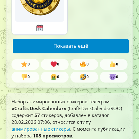
Показать ещё
0
0
0
0
0
0
0
0
Набор анимированных стикеров Телеграм
«Crafts Desk Calendar»
(CraftsDeckCalendsrROO)
содержит
57
стикеров, добавлен в каталог
28.02.2026 07:06
, относится к типу
анимированные стикеры
. С момента публикации
у набора
108 просмотров
.