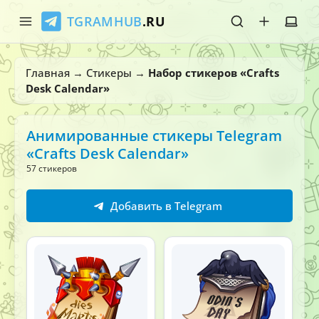
TGRAMHUB
.RU
Главная
Главная
→
Стикеры
→
Набор стикеров «Crafts
Desk Calendar»
Стикеры
Эмодзи
Анимированные стикеры Telegram
«Crafts Desk Calendar»
Боты
57 стикеров
О нас
Добавить в Telegram