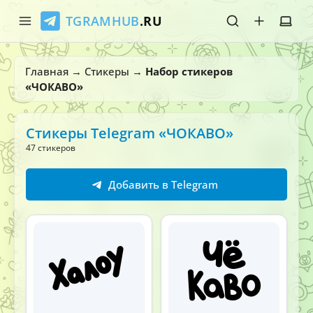
TGRAMHUB
.RU
Главная
Главная
→
Стикеры
→
Набор стикеров
«ЧОКАВО»
Стикеры
Эмодзи
Стикеры Telegram «ЧОКАВО»
47 стикеров
Боты
Добавить в Telegram
О нас