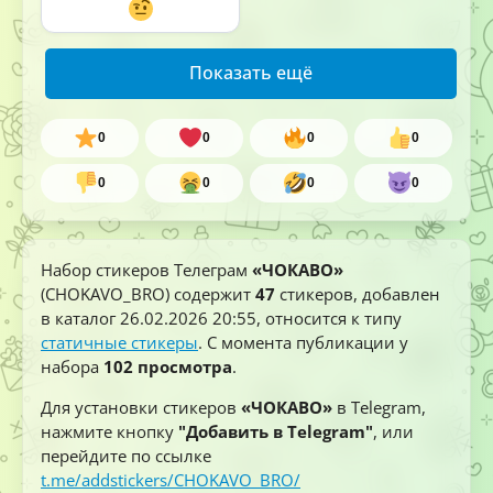
Показать ещё
0
0
0
0
0
0
0
0
Набор стикеров Телеграм
«ЧОКАВО»
(CHOKAVO_BRO) содержит
47
стикеров, добавлен
в каталог
26.02.2026 20:55
, относится к типу
статичные стикеры
. С момента публикации у
набора
102 просмотра
.
Для установки стикеров
«ЧОКАВО»
в Telegram,
нажмите кнопку
"Добавить в Telegram"
, или
перейдите по ссылке
t.me/addstickers/CHOKAVO_BRO/