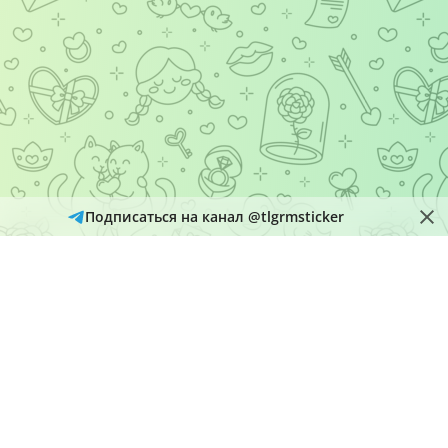
Подписаться на канал @tlgrmsticker
© 2026
Telegram Hub
Материалы в каталоге собираются и обновляются автоматически
из открытых источников Telegram. Администрация не является
правообладателем размещенного контента и рассматривает
обращения через кнопку «Пожаловаться» на страницах
материалов.
О нас
Добавить набор
Политика конфиденциальности
@tlgrmsticker