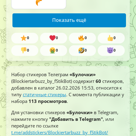
Показать ещё
0
0
0
0
0
0
0
0
Набор стикеров Телеграм
«Булочки»
(Blockiertarbuzz_by_fStikBot) содержит
60
стикеров,
добавлен в каталог
26.02.2026 15:53
, относится к
типу
статичные стикеры
. С момента публикации у
набора
113 просмотров
.
Для установки стикеров
«Булочки»
в Telegram,
нажмите кнопку
"Добавить в Telegram"
, или
перейдите по ссылке
t.me/addstickers/Blockiertarbuzz_by_fStikBot/