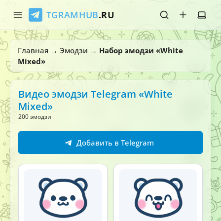
TGRAMHUB
.RU
Главная
Главная
→
Эмодзи
→
Набор эмодзи «White
Mixed»
Стикеры
Эмодзи
Видео эмодзи Telegram «White
Mixed»
Боты
200 эмодзи
О нас
Добавить в Telegram