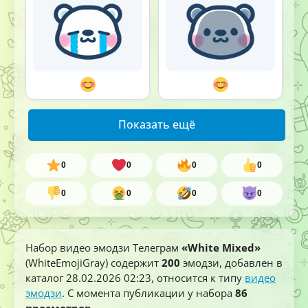
Показать ещё
0
0
0
0
0
0
0
0
Набор видео эмодзи Телеграм
«White Mixed»
(WhiteEmojiGray) содержит
200
эмодзи, добавлен в
каталог
28.02.2026 02:23
, относится к типу
видео
эмодзи
. С момента публикации у набора
86
просмотров
.