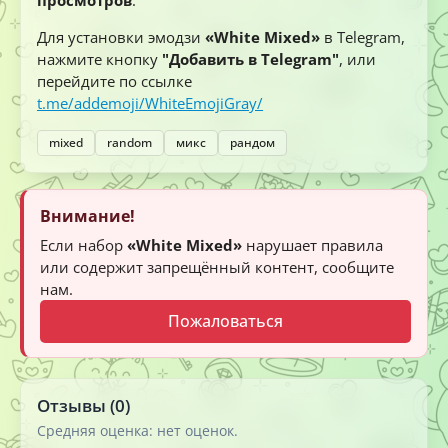
Для установки эмодзи
«White Mixed»
в Telegram,
нажмите кнопку
"Добавить в Telegram"
, или
перейдите по ссылке
t.me/addemoji/WhiteEmojiGray/
mixed
random
микс
рандом
Внимание!
Если набор
«White Mixed»
нарушает правила
или содержит запрещённый контент, сообщите
нам.
Пожаловаться
Отзывы (0)
Средняя оценка: нет оценок.