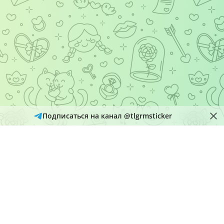
Подписаться на канал @tlgrmsticker
© 2026
Telegram Hub
Материалы в каталоге собираются и обновляются автоматически
из открытых источников Telegram. Администрация не является
правообладателем размещенного контента и рассматривает
обращения через кнопку «Пожаловаться» на страницах
материалов.
О нас
Добавить набор
Политика конфиденциальности
@tlgrmsticker