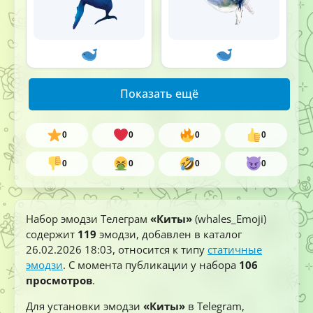
Показать ещё
0
0
0
0
0
0
0
0
Набор эмодзи Телеграм
«Киты»
(whales_Emoji)
содержит
119
эмодзи, добавлен в каталог
26.02.2026 18:03
, относится к типу
статичные
эмодзи
. С момента публикации у набора
106
просмотров
.
Для установки эмодзи
«Киты»
в Telegram,