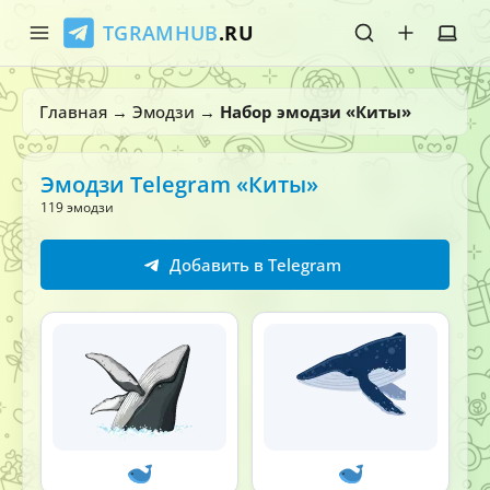
TGRAMHUB
.RU
Главная
Главная
→
Эмодзи
→
Набор эмодзи «Киты»
Стикеры
Эмодзи Telegram «Киты»
Эмодзи
119 эмодзи
Боты
Добавить в Telegram
О нас