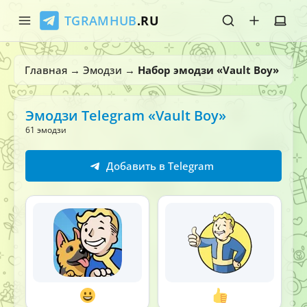
TGRAMHUB
.RU
Главная
Главная
→
Эмодзи
→
Набор эмодзи «Vault Boy»
Стикеры
Эмодзи Telegram «Vault Boy»
Эмодзи
61 эмодзи
Боты
Добавить в Telegram
О нас