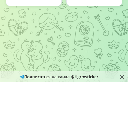
Подписаться на канал @tlgrmsticker
© 2026
Telegram Hub
Материалы в каталоге собираются и обновляются автоматически
из открытых источников Telegram. Администрация не является
правообладателем размещенного контента и рассматривает
обращения через кнопку «Пожаловаться» на страницах