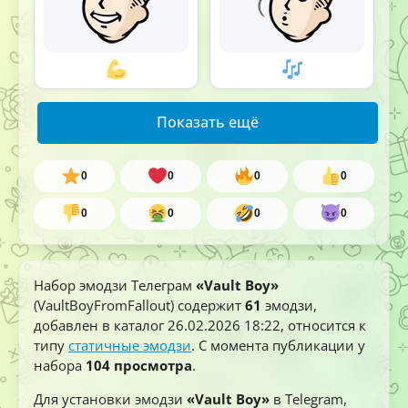
Показать ещё
0
0
0
0
0
0
0
0
Набор эмодзи Телеграм
«Vault Boy»
(VaultBoyFromFallout) содержит
61
эмодзи,
добавлен в каталог
26.02.2026 18:22
, относится к
типу
статичные эмодзи
. С момента публикации у
набора
104 просмотра
.
Для установки эмодзи
«Vault Boy»
в Telegram,