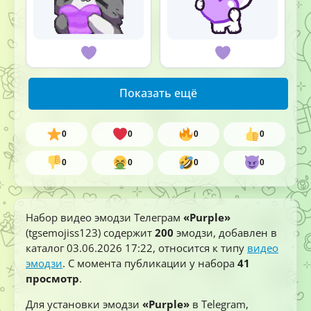
Показать ещё
0
0
0
0
0
0
0
0
Набор видео эмодзи Телеграм
«Purple»
(tgsemojiss123) содержит
200
эмодзи, добавлен в
каталог
03.06.2026 17:22
, относится к типу
видео
эмодзи
. С момента публикации у набора
41
просмотр
.
Для установки эмодзи
«Purple»
в Telegram,