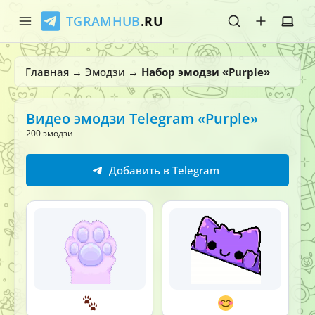
TGRAMHUB
.RU
Главная
Главная
→
Эмодзи
→
Набор эмодзи «Purple»
Стикеры
Видео эмодзи Telegram «Purple»
Эмодзи
200 эмодзи
Боты
Добавить в Telegram
О нас