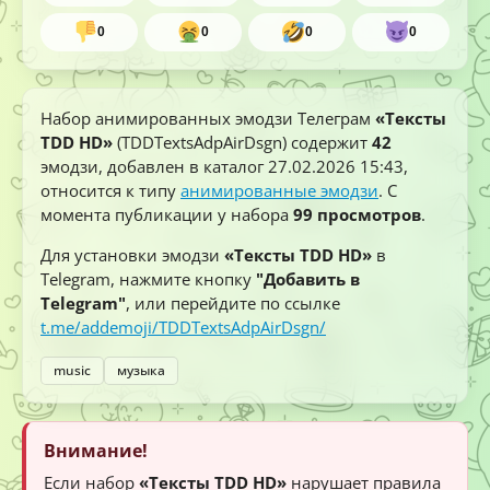
0
0
0
0
Набор анимированных эмодзи Телеграм
«Тексты
TDD HD»
(TDDTextsAdpAirDsgn) содержит
42
эмодзи, добавлен в каталог
27.02.2026 15:43
,
относится к типу
анимированные эмодзи
. С
момента публикации у набора
99 просмотров
.
Для установки эмодзи
«Тексты TDD HD»
в
Telegram, нажмите кнопку
"Добавить в
Telegram"
, или перейдите по ссылке
t.me/addemoji/TDDTextsAdpAirDsgn/
music
музыка
Внимание!
Если набор
«Тексты TDD HD»
нарушает правила