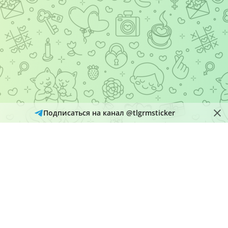
Подписаться на канал @tlgrmsticker
© 2026
Telegram Hub
Материалы в каталоге собираются и обновляются автоматически
из открытых источников Telegram. Администрация не является
правообладателем размещенного контента и рассматривает
обращения через кнопку «Пожаловаться» на страницах
материалов.
О нас
Добавить набор
Политика конфиденциальности
@tlgrmsticker