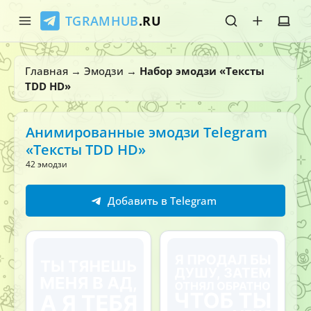
TGRAMHUB
.RU
Главная
Главная
→
Эмодзи
→
Набор эмодзи «Тексты
TDD HD»
Стикеры
Эмодзи
Анимированные эмодзи Telegram
«Тексты TDD HD»
Боты
42 эмодзи
О нас
Добавить в Telegram