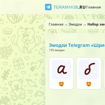
TGRAMHUB
.RU
Главная
Главная
→
Эмодзи
→
Набор э
Эмодзи Telegram «Шри
155 эмодзи