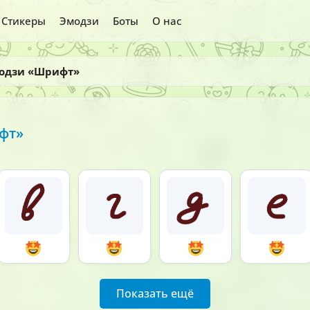
Стикеры
Эмодзи
Боты
О нас
модзи «Шрифт»
фт»
Показать ещё