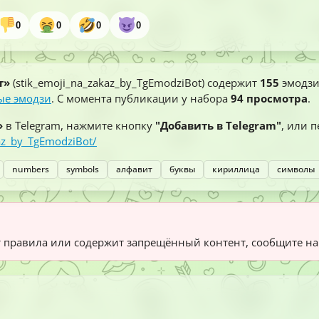
0
0
0
0
т»
(stik_emoji_na_zakaz_by_TgEmodziBot) содержит
155
эмодзи
ые эмодзи
. С момента публикации у набора
94 просмотра
.
»
в Telegram, нажмите кнопку
"Добавить в Telegram"
, или 
az_by_TgEmodziBot/
numbers
symbols
алфавит
буквы
кириллица
символы
 правила или содержит запрещённый контент, сообщите на