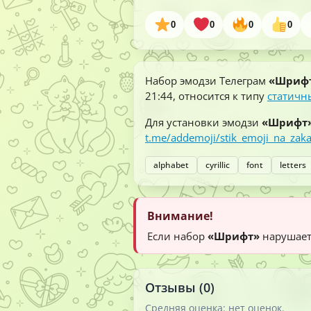
0
0
0
0
Набор эмодзи Телеграм
«Шриф
21:44
, относится к типу
статичн
Для установки эмодзи
«Шрифт
t.me/addemoji/stik_emoji_na_zak
alphabet
cyrillic
font
letters
Внимание!
Если набор
«Шрифт»
нарушает
Отзывы (0)
Средняя оценка: нет оценок.