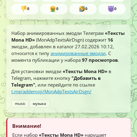
0
0
0
0
Набор анимированных эмодзи Телеграм
«Тексты
Mona HD»
(MonAdpTextsAirDsgn) содержит
16
эмодзи, добавлен в каталог
27.02.2026 10:12
,
относится к типу
анимированные эмодзи
. С
момента публикации у набора
97 просмотров
.
Для установки эмодзи
«Тексты Mona HD»
в
Telegram, нажмите кнопку
"Добавить в
Telegram"
, или перейдите по ссылке
t.me/addemoji/MonAdpTextsAirDsgn/
music
музыка
Внимание!
Если набор
«Тексты Mona HD»
нарушает