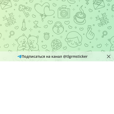
Подписаться на канал @tlgrmsticker
© 2026
Telegram Hub
Материалы в каталоге собираются и обновляются автоматически
из открытых источников Telegram. Администрация не является
правообладателем размещенного контента и рассматривает
обращения через кнопку «Пожаловаться» на страницах
материалов.
О нас
Добавить набор
Политика конфиденциальности
@tlgrmsticker