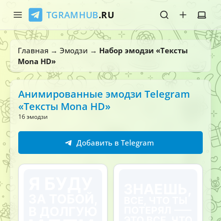
TGRAMHUB
.RU
Главная
Главная
→
Эмодзи
→
Набор эмодзи «Тексты
Mona HD»
Стикеры
Эмодзи
Анимированные эмодзи Telegram
«Тексты Mona HD»
Боты
16 эмодзи
О нас
Добавить в Telegram