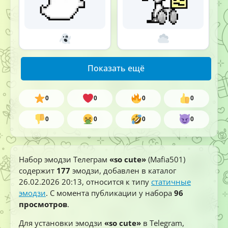
Показать ещё
0
0
0
0
0
0
0
0
Набор эмодзи Телеграм
«so cute»
(Mafia501)
содержит
177
эмодзи, добавлен в каталог
26.02.2026 20:13
, относится к типу
статичные
эмодзи
. С момента публикации у набора
96
просмотров
.
Для установки эмодзи
«so cute»
в Telegram,