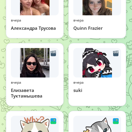
вчера
вчера
Александра Трусова
Quinn Frazier
вчера
вчера
Елизавета
suki
Туктамышева