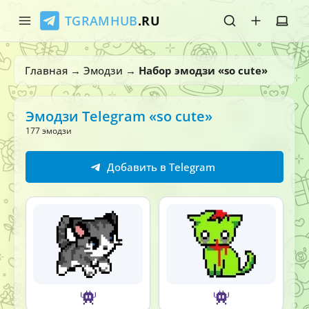
TGRAMHUB
.RU
Главная
Главная
→
Эмодзи
→
Набор эмодзи «so cute»
Стикеры
Эмодзи Telegram «so cute»
Эмодзи
177 эмодзи
Боты
Добавить в Telegram
О нас