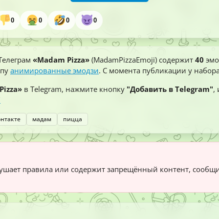
0
0
0
0
Телеграм
«Madam Pizza»
(MadamPizzaEmoji) содержит
40
эмо
ипу
анимированные эмодзи
. С момента публикации у набор
Pizza»
в Telegram, нажмите кнопку
"Добавить в Telegram"
,
/
онтакте
мадам
пицца
ушает правила или содержит запрещённый контент, сообщ