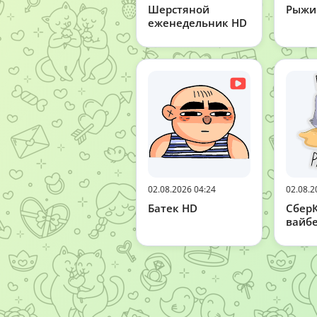
Шерстяной
Рыжи
еженедельник HD
02.08.2026 04:24
02.08.2
Батек HD
СберК
вайб