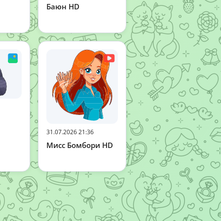
Баюн HD
31.07.2026 21:36
Мисс Бомбори HD