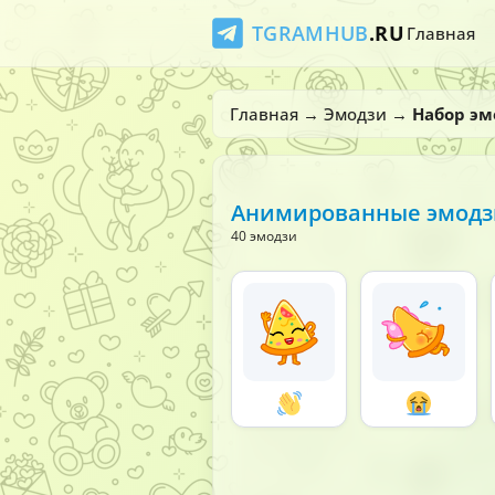
TGRAMHUB
.RU
Главная
Главная
→
Эмодзи
→
Набор эм
Анимированные эмодзи
40 эмодзи