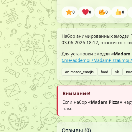
0
0
0
0
Набор анимированных эмодзи 
03.06.2026 18:12
, относится к т
Для установки эмодзи
«Madam 
t.me/addemoji/MadamPizzaEmoji
animated_emojis
food
vk
вк
Внимание!
Если набор
«Madam Pizza»
нар
нам.
Отзывы (0)