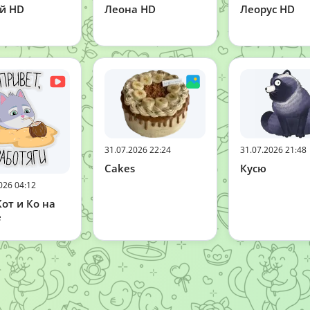
й HD
Леона HD
Леорус HD
31.07.2026 22:24
31.07.2026 21:48
Cakes
Кусю
026 04:12
от и Ко на
е