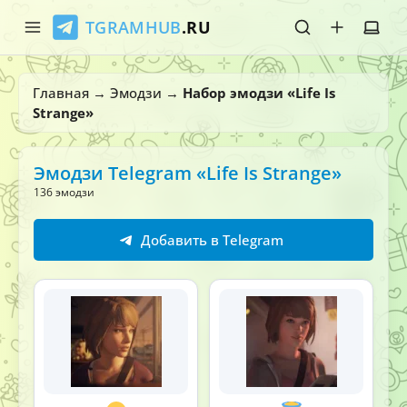
TGRAMHUB
.RU
Главная
Главная
→
Эмодзи
→
Набор эмодзи «Life Is
Strange»
Стикеры
Эмодзи
Эмодзи Telegram «Life Is Strange»
136 эмодзи
Боты
Добавить в Telegram
О нас