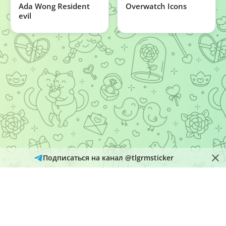
Ada Wong Resident
Overwatch Icons
evil
Подписаться на канал @tlgrmsticker
© 2026
Telegram Hub
Материалы в каталоге собираются и обновляются автоматически
из открытых источников Telegram. Администрация не является