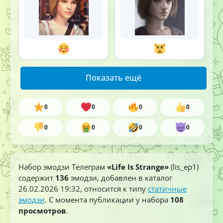
Показать ещё
0
0
0
0
0
0
0
0
Набор эмодзи Телеграм
«Life Is Strange»
(lis_ep1)
содержит
136
эмодзи, добавлен в каталог
26.02.2026 19:32
, относится к типу
статичные
эмодзи
. С момента публикации у набора
108
просмотров
.