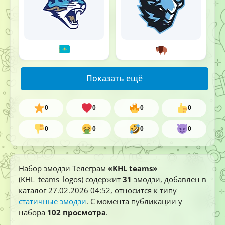
Показать ещё
0
0
0
0
0
0
0
0
Набор эмодзи Телеграм
«KHL teams»
(KHL_teams_logos) содержит
31
эмодзи, добавлен в
каталог
27.02.2026 04:52
, относится к типу
статичные эмодзи
. С момента публикации у
набора
102 просмотра
.