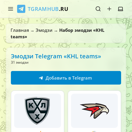
TGRAMHUB
.RU
Главная
Главная
→
Эмодзи
→
Набор эмодзи «KHL
teams»
Стикеры
Эмодзи
Эмодзи Telegram «KHL teams»
31 эмодзи
Боты
Добавить в Telegram
О нас