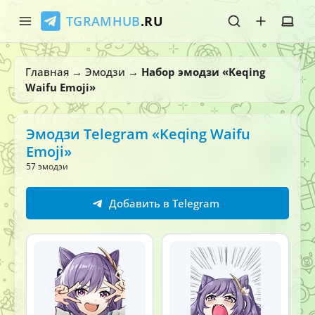
TGRAMHUB
.RU
Главная
Главная
→
Эмодзи
→
Набор эмодзи «Keqing
Waifu Emoji»
Стикеры
Эмодзи
Эмодзи Telegram «Keqing Waifu
Emoji»
Боты
57 эмодзи
О нас
Добавить в Telegram