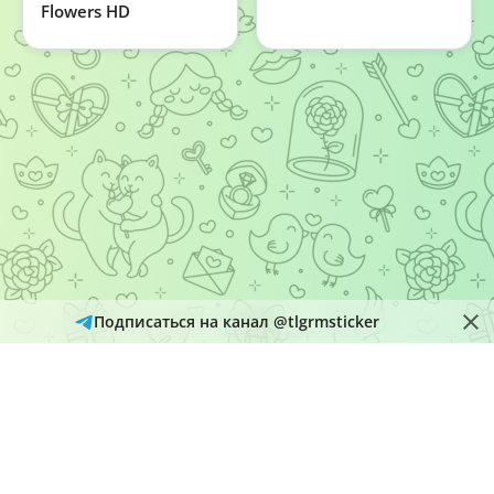
Flowers HD
Подписаться на канал @tlgrmsticker
© 2026
Telegram Hub
Материалы в каталоге собираются и обновляются автоматически
из открытых источников Telegram. Администрация не является
правообладателем размещенного контента и рассматривает