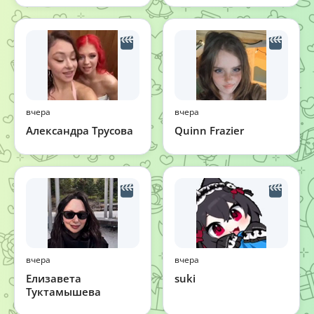
вчера
вчера
Александра Трусова
Quinn Frazier
вчера
вчера
Елизавета
suki
Туктамышева