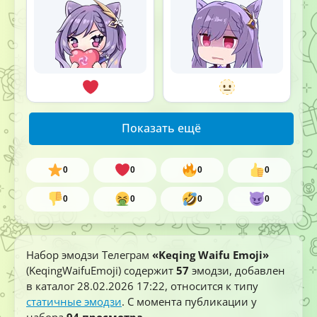
Показать ещё
0
0
0
0
0
0
0
0
Набор эмодзи Телеграм
«Keqing Waifu Emoji»
(KeqingWaifuEmoji) содержит
57
эмодзи, добавлен
в каталог
28.02.2026 17:22
, относится к типу
статичные эмодзи
. С момента публикации у
набора
94 просмотра
.