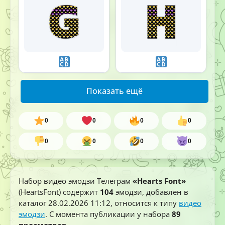
Показать ещё
0
0
0
0
0
0
0
0
Набор видео эмодзи Телеграм
«Hearts Font»
(HeartsFont) содержит
104
эмодзи, добавлен в
каталог
28.02.2026 11:12
, относится к типу
видео
эмодзи
. С момента публикации у набора
89
просмотров
.