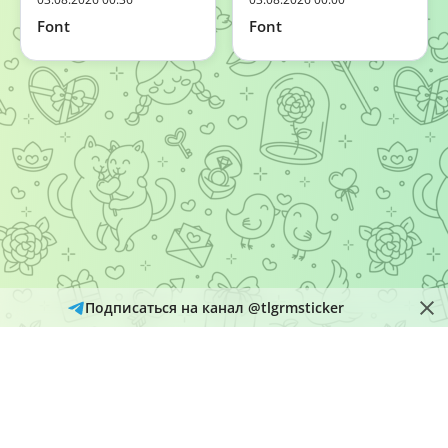
Font
Font
Подписаться на канал @tlgrmsticker
© 2026
Telegram Hub
Материалы в каталоге собираются и обновляются автоматически
из открытых источников Telegram. Администрация не является