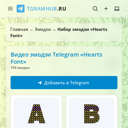
TGRAMHUB
.RU
Главная
Главная
→
Эмодзи
→
Набор эмодзи «Hearts
Font»
Стикеры
Эмодзи
Видео эмодзи Telegram «Hearts
Font»
Боты
104 эмодзи
О нас
Добавить в Telegram